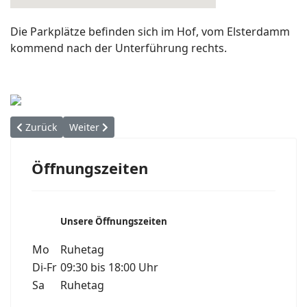
Die Parkplätze befinden sich im Hof, vom Elsterdamm
kommend nach der Unterführung rechts.
Vorheriger Beitrag: Partner
Nächster Beitrag: Herzlich Willkommen
Zurück
Weiter
Öffnungszeiten
Unsere Öffnungszeiten
Mo
Ruhetag
Di-Fr
09:30 bis 18:00 Uhr
Sa
Ruhetag